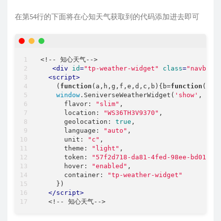
在第54行的下面将在心知天气获取到的代码添加进去即可
<!-- 知心天气-->

<
div
id
=
"tp-weather-widget"
class
=
"navbar-
<
script
>
    (
function
(
a,h,g,f,e,d,c,b
)
{b=
function
(
)
{d
window
.SeniverseWeatherWidget(
'show'
, {

flavor
: 
"slim"
,

location
: 
"WS36TH3V9370"
,

geolocation
: 
true
,

language
: 
"auto"
,

unit
: 
"c"
,

theme
: 
"light"
,

token
: 
"57f2d718-da81-4fed-98ee-bd01975
hover
: 
"enabled"
,

container
: 
"tp-weather-widget"
    })

</
script
>