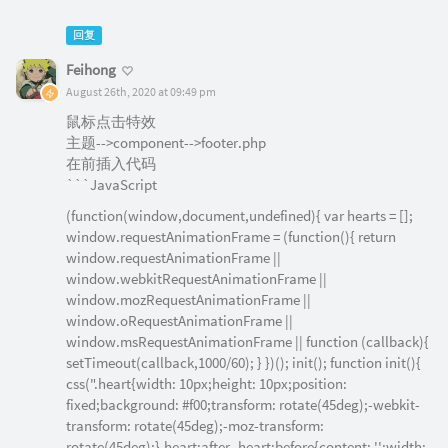
```
回复
Feihong
August 26th, 2020 at 09:49 pm
鼠标点击特效
主题-->component-->footer.php
在前插入代码
```JavaScript
(function(window,document,undefined){ var hearts = [];
window.requestAnimationFrame = (function(){ return
window.requestAnimationFrame ||
window.webkitRequestAnimationFrame ||
window.mozRequestAnimationFrame ||
window.oRequestAnimationFrame ||
window.msRequestAnimationFrame || function (callback){
setTimeout(callback,1000/60); } })(); init(); function init(){
css(".heart{width: 10px;height: 10px;position:
fixed;background: #f00;transform: rotate(45deg);-webkit-
transform: rotate(45deg);-moz-transform:
rotate(45deg);}.heart:after,.heart:before{content: '';width: