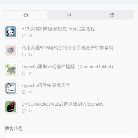
热
最
随
门
新
机
文
评
文
华为荣耀9 降级 解BL锁 root完美教程
章
论
章
评
85
论
数：
利用高通9008模式强制清除手机账户锁屏幕锁
评
21
论
数：
Typecho添加评论邮件提醒（CommentToMail）
评
17
论
数：
Typecho博客中显示天气
评
12
论
数：
CMCC RAX3000M 1027普通版刷入iStoreOS
评
12
论
数：
博客信息