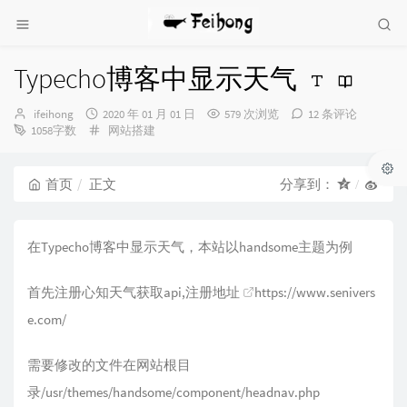
Typecho博客中显示天气
博
发
ifeihong
2020 年 01 月 01 日
579 次浏览
12 条评论
主：
布
分
1058字数
网站搭建
时
类：
间：
首页
正文
分享到：
在Typecho博客中显示天气，本站以handsome主题为例
首先注册心知天气获取api,注册地址
https://www.senivers
e.com/
需要修改的文件在网站根目
录/usr/themes/handsome/component/headnav.php