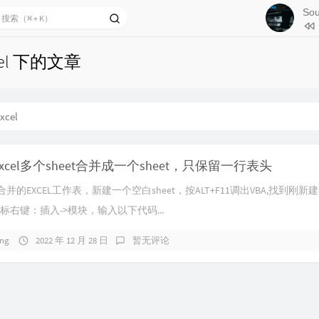
Sou
2
关于
3
Lemo
cel 下的文章
4
belov
5
起风
6
接下
xcel
7
年少
8
我曾
Excel多个sheet合并成一个sheet，只保留一行表头
9
Sound
并的EXCEL工作表，新建一个空白sheet，按ALT+F11调出VBA,找到刚新
，鼠标右键：插入->模块，输入以下代码...
ong
2022 年 12 月 28 日
暂无评论