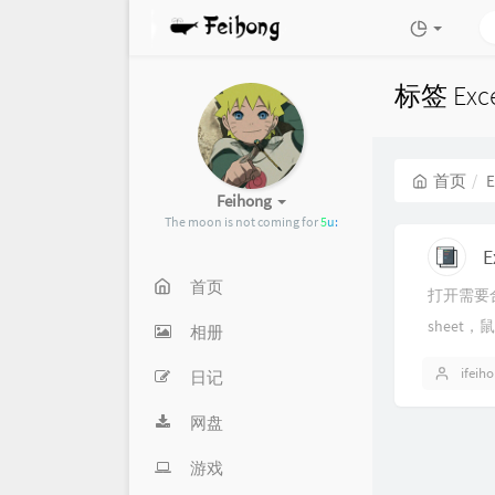
标签 Ex
首页
E
Feihong
The moon is not coming for m
b
_
首页
打开需要合
sheet
相册
ifeih
日记
网盘
游戏