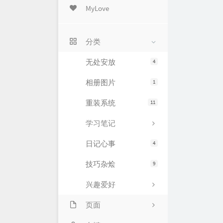
MyLove
分类
无处安放
4
相册图片
1
重装系统
11
学习笔记
日记心事
4
技巧杂烩
9
兴趣爱好
页面