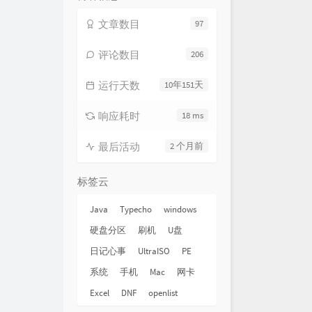
文章数目
97
评论数目
206
运行天数
10年151天
响应耗时
18 ms
最后活动
2 个月前
标签云
Java
Typecho
windows
硬盘分区
刷机
U盘
日记心事
UltraISO
PE
系统
手机
Mac
网卡
Excel
DNF
openlist