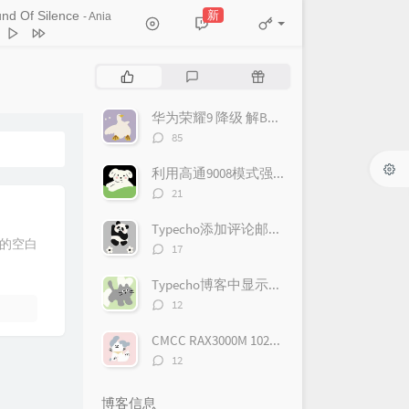
新
nd Of Silence
- Ania
孤独我想说的话
隔壁老樊
n
米津玄師
热
最
随
ed
浜崎あゆみ
门
新
机
了
冯沁苑(买辣椒也用券)
文
评
文
华为荣耀9 降级 解BL锁 root完美教程
章
论
章
来如何
Hello Nico
评
85
论
有为
李荣浩
数：
利用高通9008模式强制清除手机账户锁屏幕锁
隔壁老樊
评
21
论
 Of Silence
Ania
数：
Typecho添加评论邮件提醒（CommentToMail）
建的空白
评
17
论
数：
Typecho博客中显示天气
评
12
论
数：
CMCC RAX3000M 1027普通版刷入iStoreOS
评
12
论
数：
博客信息